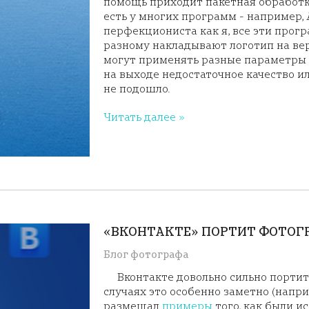
помощь приходит пакетная обработк
есть у многих программ - например, A
перфекциониста как я, все эти прог
разному накладывают логотип на ве
могут применять разные параметры в
на выходе недостаточное качество и
не подошло.
Читать далее »
«ВКОНТАКТЕ» ПОРТИТ ФОТОГ
Блог фотографа
Вконтакте довольно сильно порти
случаях это особенно заметно (напри
размещал
примеры
того, как были 