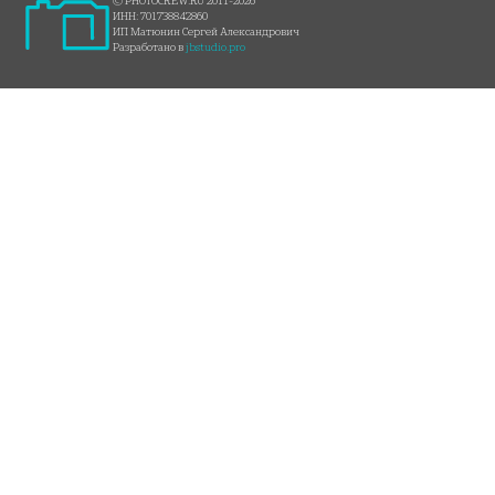
© PHOTOCREW.RU 2011-2026
ИНН: 701738842860
ИП Матюнин Сергей Александрович
Разработано в
jbstudio.pro