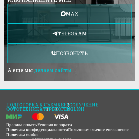
MAX
TELEGRAM
ПОЗВОНИТЬ
А еще мы
делаем сайты!
ПОДГОТОВКА К СЪЕМКЕ
FAQ
ОБУЧЕНИЕ
ФОТОТЕХНИКА
TFP
БЛОГ
ENGLISH
Правила оплаты
Условия возврата
Политика конфиденциальности
Пользовательское соглашение
Политика cookie