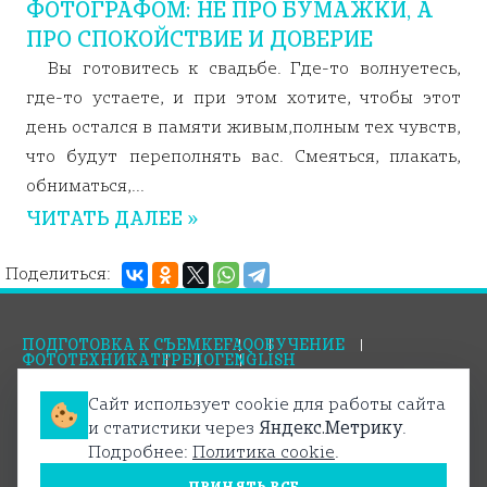
ФОТОГРАФОМ: НЕ ПРО БУМАЖКИ, А
ПРО СПОКОЙСТВИЕ И ДОВЕРИЕ
Вы готовитесь к свадьбе. Где-то волнуетесь,
где-то устаете, и при этом хотите, чтобы этот
день остался в памяти живым,полным тех чувств,
что будут переполнять вас. Смеяться, плакать,
обниматься,...
ЧИТАТЬ ДАЛЕЕ »
Поделиться:
ПОДГОТОВКА К СЪЕМКЕ
FAQ
ОБУЧЕНИЕ
ФОТОТЕХНИКА
TFP
БЛОГ
ENGLISH
Сайт использует cookie для работы сайта
Правила оплаты
Условия возврата
и статистики через
Яндекс.Метрику
.
Политика конфиденциальности
Пользовательское соглашение
Политика cookie
Подробнее:
Политика cookie
.
© PHOTOCREW.RU 2011-2026
ИНН: 701738842860
ПРИНЯТЬ ВСЕ