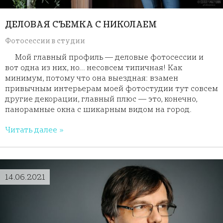
ДЕЛОВАЯ СЪЕМКА С НИКОЛАЕМ
Фотосессии в студии
Мой главный профиль — деловые фотосессии и
вот одна из них, но... несовсем типичная! Как
минимум, потому что она выездная: взамен
привычным интерьерам моей фотостудии тут совсем
другие декорации, главный плюс — это, конечно,
панорамные окна с шикарным видом на город.
Читать далее »
14.06.2021