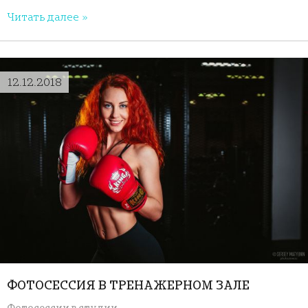
Читать далее »
12.12.2018
ФОТОСЕССИЯ В ТРЕНАЖЕРНОМ ЗАЛЕ
Фотосессии в студии