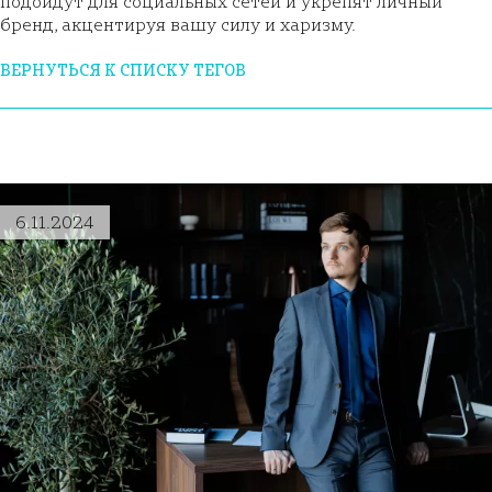
подойдут для социальных сетей и укрепят личный
бренд, акцентируя вашу силу и харизму.
ВЕРНУТЬСЯ К СПИСКУ ТЕГОВ
6.11.2024