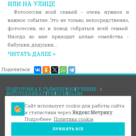
ИЛИ НА УЛИЦЕ
Фотосессия всей семьей - очень нужное и
важное событие. Это не только, непосредственно,
фотосессия, но и повод собраться всей семьей.
Иногда ко мне приходят целые семейства -
бабушки, дедушки,...
ЧИТАТЬ ДАЛЕЕ »
Поделиться:
ПОДГОТОВКА К СЪЕМКЕ
FAQ
ОБУЧЕНИЕ
ФОТОТЕХНИКА
TFP
БЛОГ
ENGLISH
Сайт использует cookie для работы сайта
Правила оплаты
Условия возврата
и статистики через
Яндекс.Метрику
.
Политика конфиденциальности
Пользовательское соглашение
Политика cookie
Подробнее:
Политика cookie
.
© PHOTOCREW.RU 2011-2026
ИНН: 701738842860
ПРИНЯТЬ ВСЕ
ИП Матюнин Сергей Александрович
Разработано в
jbstudio.pro