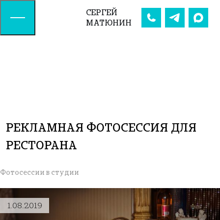
СЕРГЕЙ
МАТЮНИН
РЕКЛАМНАЯ ФОТОСЕССИЯ ДЛЯ
РЕСТОРАНА
Фотосессии в студии
1.08.2019