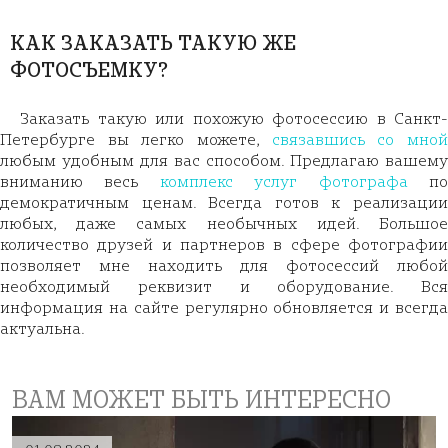
КАК ЗАКАЗАТЬ ТАКУЮ ЖЕ
ФОТОСЪЕМКУ?
Заказать такую или похожую фотосессию в Санкт-
Петербурге вы легко можете,
связавшись со мно
любым удобным для вас способом. Предлагаю вашему
вниманию весь
комплекс услуг фотографа
п
демократичным ценам. Всегда готов к реализации
любых, даже самых необычных идей. Большое
количество друзей и партнеров в сфере фотографии
позволяет мне находить для фотосессий любой
необходимый реквизит и оборудование. Вся
информация на сайте регулярно обновляется и всегда
актуальна.
ВАМ МОЖЕТ БЫТЬ ИНТЕРЕСНО