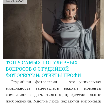
01.08.2024
ТОП-5 САМЫХ ПОПУЛЯРНЫХ
ВОПРОСОВ О СТУДИЙНОЙ
ФОТОСЕССИИ: ОТВЕТЫ ПРОФИ
Студийная фотосессия — это уникальная
возможность запечатлеть важные моменты
жизни или создать стильные, профессиональные
изображения. Многие люди задаются вопросами